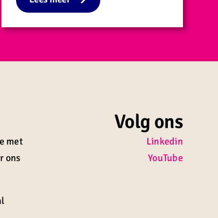
Volg ons
ie met
Linkedin
ur ons
YouTube
l