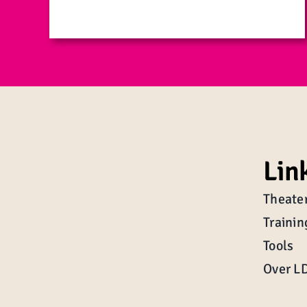
Lin
Theate
Traini
Tools
Over L