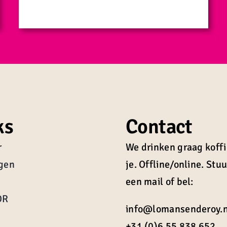
ks
Contact
r
We drinken graag koff
ngen
je. Offline/online. Stu
een mail of bel:
DR
info@lomansenderoy.n
+31 (0)6 55 838 652